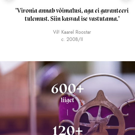
"Vironia annab võimalusi, aga ei garanteeri
tulemust. Siin kasvad ise vastutama."
Vil! Kaarel Roostar
c. 2008/II
600
+
liiget
120
+