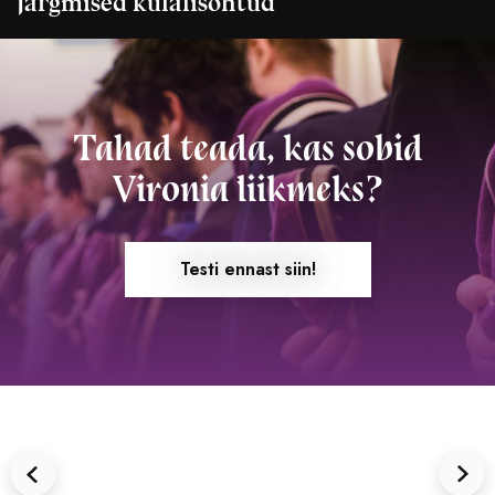
Järgmised külalisõhtud
Tahad teada, kas sobid
Vironia liikmeks?
Testi ennast siin!