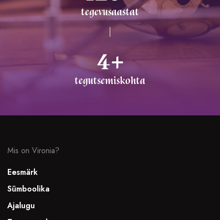
tegevusaastat
4
+
tegutsemiskohta
Mis on Vironia?
Eesmärk
Sümboolika
Ajalugu