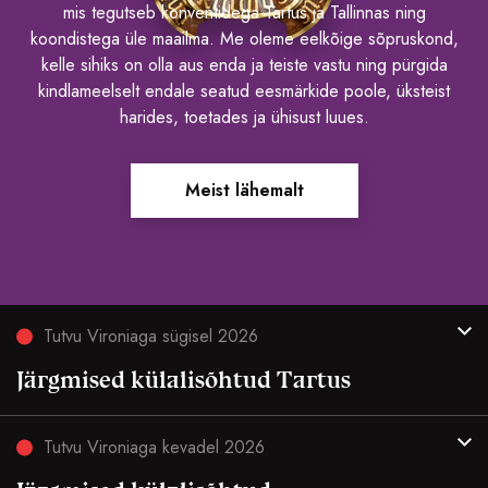
mis tegutseb konventidega Tartus ja Tallinnas ning
koondistega üle maailma. Me oleme eelkõige sõpruskond,
kelle sihiks on olla aus enda ja teiste vastu ning pürgida
kindlameelselt endale seatud eesmärkide poole, üksteist
harides, toetades ja ühisust luues.
Meist lähemalt
Tutvu Vironiaga sügisel 2026
Järgmised külalisõhtud Tartus
Tutvu Vironiaga kevadel 2026