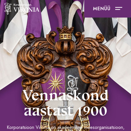
MENÜÜ
Vennaskond
aastast 1900
Korporatsioon Vironia on akadeemiline meesorganisatsioon,