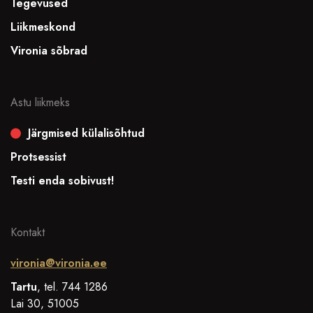
Tegevused
Liikmeskond
Vironia sõbrad
Astu liikmeks
Järgmised külalisõhtud
Protsessist
Testi enda sobivust!
Kontakt
vironia@vironia.ee
Tartu
, tel. 744 1286
Lai 30, 51005