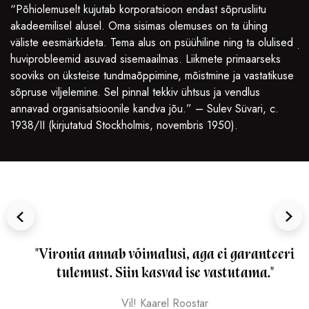
la
“Põhiolemuselt kujutab korporatsioon endast sõprusliitu
„S
a
akadeemilisel alusel. Oma sisimas olemuses on ta ühing
ül
väliste eesmärkideta. Tema alus on psüühiline ning ta olulised
ju
ati
huviprobleemid asuvad sisemaailmas. Liikmete primaarseks
ge
sooviks on üksteise tundmaõppimine, mõistmine ja vastatikuse
tä
sõpruse viljelemine. Sel pinnal tekkiv ühtsus ja vendlus
su
.”
annavad organisatsioonile kandva jõu.” – Sulev Süvari, c.
„M
1938/II (kirjutatud Stockholmis, novembris 1950).
se
ha
"Vironia annab võimalusi, aga ei garanteeri
tulemust. Siin kasvad ise vastutama."
Vil! Kaarel Roostar