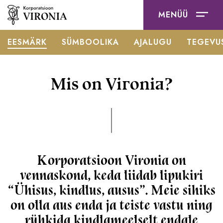
MENÜÜ
EESMÄRK
SÜMBOOLIKA
AJALUGU
TEGEVU
Mis on Vironia?
Korporatsioon Vironia on
vennaskond, keda liidab lipukiri
“Ühisus, kindlus, ausus”. Meie sihiks
on olla aus enda ja teiste vastu ning
rühkida kindlameelselt endale