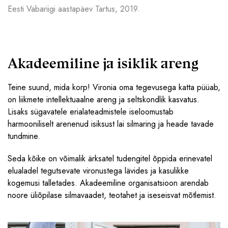
Eesti Vabariigi aastapäev Tartus, 2019.
Akadeemiline ja isiklik areng
Teine suund, mida korp! Vironia oma tegevusega katta püüab,
on liikmete intellektuaalne areng ja seltskondlik kasvatus.
Lisaks sügavatele erialateadmistele iseloomustab
harmooniliselt arenenud isiksust lai silmaring ja heade tavade
tundmine.
Seda kõike on võimalik ärksatel tudengitel õppida erinevatel
elualadel tegutsevate vironustega lävides ja kasulikke
kogemusi talletades. Akadeemiline organisatsioon arendab
noore üliõpilase silmavaadet, teotahet ja iseseisvat mõtlemist.