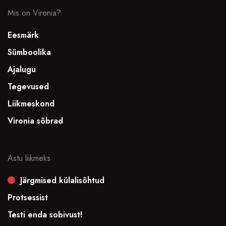
Mis on Vironia?
Eesmärk
Sümboolika
Ajalugu
Tegevused
Liikmeskond
Vironia sõbrad
Astu liikmeks
Järgmised külalisõhtud
Protsessist
Testi enda sobivust!