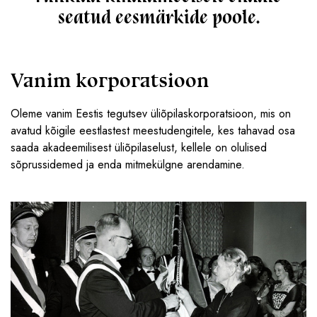
seatud eesmärkide poole.
Vanim korporatsioon
Oleme vanim Eestis tegutsev üliõpilaskorporatsioon, mis on
avatud kõigile eestlastest meestudengitele, kes tahavad osa
saada akadeemilisest üliõpilaselust, kellele on olulised
sõprussidemed ja enda mitmekülgne arendamine.