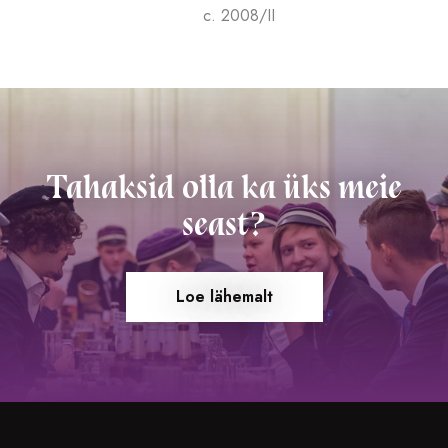
c. 2008/II
Tahaksid olla ka üks meie
seast?
Loe lähemalt