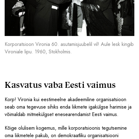
Korporatsioon Vironia 60. asutamisjuubelil vil! Aule lesk kingib
Vironiale lipu. 1960, Stokholmis.
Kasvatus vaba Eesti vaimus
Korp! Vironia kui eestimeelne akadeemiline organisatsioon
seab oma tegevuse sihiks enda liikmete igakülgse harimise ja
võimaldab mitmekülgset enesearendamist Eesti vaimus.
Kõige olulisem kogemus, mille korporatsioonis tegutsemine
oma liikmetele pakub, on demokraatliku organisatsiooni